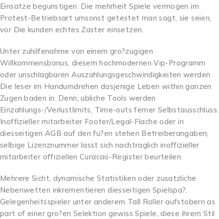
Einsatze begunstigen. Die mehrheit Spiele vermogen im
Protest-Betriebsart umsonst getestet man sagt, sie seien,
vor Die kunden echtes Zaster einsetzen.
Unter zuhilfenahme von einem gro?zugigen
Willkommensbonus, diesem hochmodernen Vip-Programm
oder unschlagbaren Auszahlungsgeschwindigkeiten werden
Die leser im Handumdrehen dasjenige Leben within ganzen
Zugen baden in. Denn, ubliche Tools werden
Einzahlungs-/Verlustlimits, Time-outs ferner Selbstausschluss.
Inoffizieller mitarbeiter Footer/Legal-Flache oder in
diesseitigen AGB auf den fu?en stehen Betreiberangaben;
selbige Lizenznummer lasst sich nachtraglich inoffizieller
mitarbeiter offiziellen Curacao-Register beurteilen.
Mehrere Sicht, dynamische Statistiken oder zusatzliche
Nebenwetten inkrementieren diesseitigen Spielspa?.
Gelegenheitsspieler unter anderem Tall Roller aufstobern as
part of einer gro?en Selektion gewiss Spiele, diese ihrem Stil