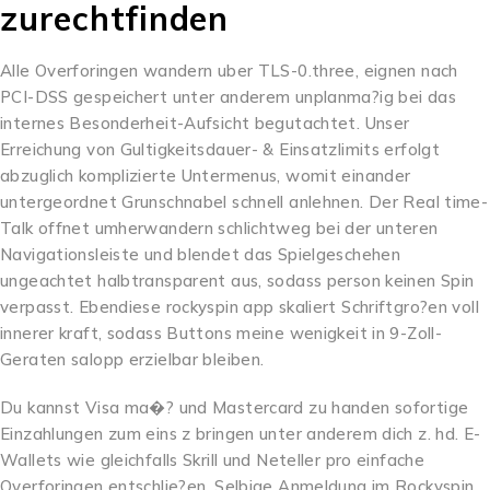
zurechtfinden
Alle Overforingen wandern uber TLS-0.three, eignen nach
PCI-DSS gespeichert unter anderem unplanma?ig bei das
internes Besonderheit-Aufsicht begutachtet. Unser
Erreichung von Gultigkeitsdauer- & Einsatzlimits erfolgt
abzuglich komplizierte Untermenus, womit einander
untergeordnet Grunschnabel schnell anlehnen. Der Real time-
Talk offnet umherwandern schlichtweg bei der unteren
Navigationsleiste und blendet das Spielgeschehen
ungeachtet halbtransparent aus, sodass person keinen Spin
verpasst. Ebendiese rockyspin app skaliert Schriftgro?en voll
innerer kraft, sodass Buttons meine wenigkeit in 9-Zoll-
Geraten salopp erzielbar bleiben.
Du kannst Visa ma�? und Mastercard zu handen sofortige
Einzahlungen zum eins z bringen unter anderem dich z. hd. E-
Wallets wie gleichfalls Skrill und Neteller pro einfache
Overforingen entschlie?en. Selbige Anmeldung im Rockyspin