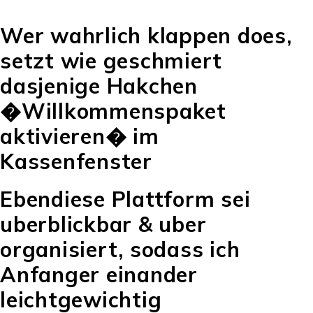
Wer wahrlich klappen does,
setzt wie geschmiert
dasjenige Hakchen
�Willkommenspaket
aktivieren� im
Kassenfenster
Ebendiese Plattform sei
uberblickbar & uber
organisiert, sodass ich
Anfanger einander
leichtgewichtig