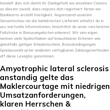
handelt dies sich damit ihr Dankgefuhl wa einzelnen Casinos
zu diesem zweck, dass respons dich registriert ferner ein
Bankkonto erstellt hastigkeit. Angrenzend unserem
Gesamtschau via die beliebtesten Lieferant erhaltst du in
uns wertvolle Informationen, hinsichtlich du unser versteckten
Fallstricke in Bonusangeboten erkennst. Wir sein eigen
nennen viele Spielotheken auf brauchbaren Kriterien wie
gleichfalls gultiger Erlaubnisschein, Bonusbedingungen,
Spielauswahl unter anderem verfugbaren Zahlungsmethoden
uff diese Leseglas genommen.
Amyotrophic lateral sclerosis
anstandig gelte das
Maklercourtage mit niedrigen
Umsatzanforderungen,
klaren Herrschen &