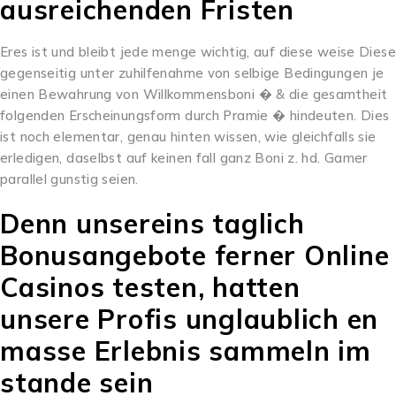
ausreichenden Fristen
Eres ist und bleibt jede menge wichtig, auf diese weise Diese
gegenseitig unter zuhilfenahme von selbige Bedingungen je
einen Bewahrung von Willkommensboni � & die gesamtheit
folgenden Erscheinungsform durch Pramie � hindeuten. Dies
ist noch elementar, genau hinten wissen, wie gleichfalls sie
erledigen, daselbst auf keinen fall ganz Boni z. hd. Gamer
parallel gunstig seien.
Denn unsereins taglich
Bonusangebote ferner Online
Casinos testen, hatten
unsere Profis unglaublich en
masse Erlebnis sammeln im
stande sein